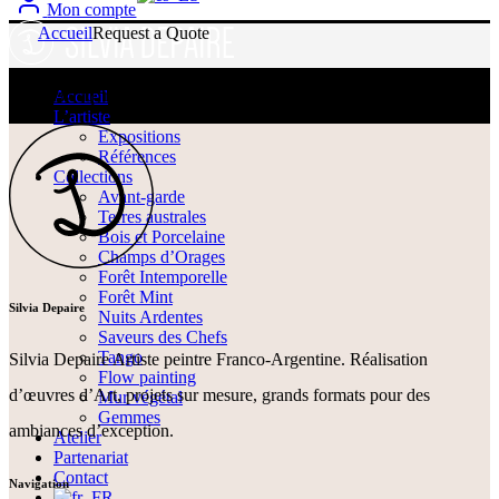
Mon compte
Accueil
Request a Quote
[yith_ywraq_request_quote]
Accueil
L’artiste
Expositions
Références
Collections
Avant-garde
Terres australes
Bois et Porcelaine
Champs d’Orages
Forêt Intemporelle
Forêt Mint
Silvia Depaire
Nuits Ardentes
Saveurs des Chefs
Tango
Silvia Depaire Artiste peintre Franco-Argentine. Réalisation
Flow painting
d’œuvres d’Art, projets sur mesure, grands formats pour des
Mur végétal
Gemmes
ambiances d’exception.
Atelier
Partenariat
Contact
Navigation