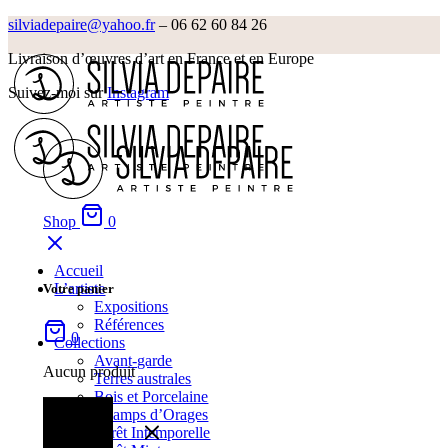
silviadepaire@yahoo.fr
– 06 62 60 84 26‬
Livraison d’œuvres d’art en France et en Europe
Suivez-moi sur
Instagram
Shop
0
Accueil
L’artiste
Votre panier
Expositions
Références
0
Collections
Avant-garde
Aucun produit
Terres australes
Bois et Porcelaine
Champs d’Orages
Forêt Intemporelle