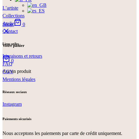
L’artiste
Collections
Atelier
Shop
0
Contact
Liens utiles
Votre panier
Livraisons et retours
0
FAQ
Aucun produit
CGV
Mentions légales
Réseaux sociaux
Instagram
Paiements sécurisés
Nous acceptons les paiements par carte de crédit uniquement.