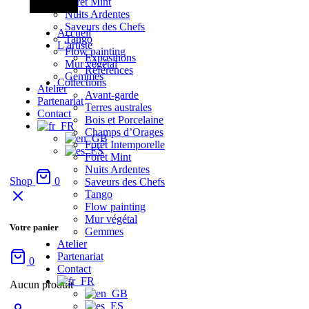
Forêt Mint
Nuits Ardentes
Saveurs des Chefs
Accueil
Tango
L’artiste
Flow painting
Expositions
Mur végétal
Références
Gemmes
Collections
Atelier
Avant-garde
Partenariat
Terres australes
Contact
Bois et Porcelaine
Champs d’Orages
Forêt Intemporelle
Forêt Mint
Nuits Ardentes
Shop
0
Saveurs des Chefs
Tango
Flow painting
Mur végétal
Votre panier
Gemmes
Atelier
Partenariat
0
Contact
Aucun produit