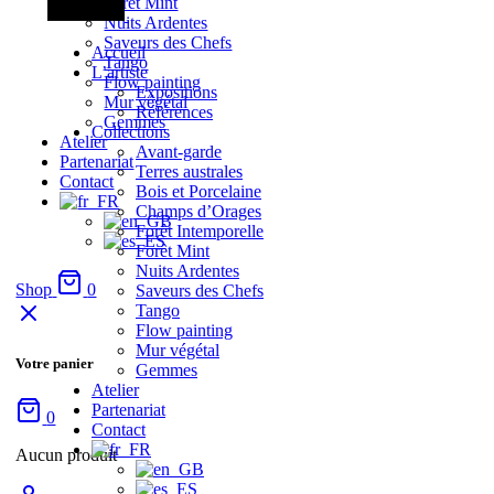
Forêt Mint
Nuits Ardentes
Saveurs des Chefs
Accueil
Tango
L’artiste
Flow painting
Expositions
Mur végétal
Références
Gemmes
Collections
Atelier
Avant-garde
Partenariat
Terres australes
Contact
Bois et Porcelaine
Champs d’Orages
Forêt Intemporelle
Forêt Mint
Nuits Ardentes
Shop
0
Saveurs des Chefs
Tango
Flow painting
Mur végétal
Votre panier
Gemmes
Atelier
Partenariat
0
Contact
Aucun produit