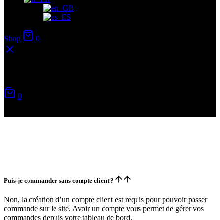
Shop
0
Votre panier
Questions concernant votre
0
compte client
Aucun produit
Puis-je commander sans compte client ?
Non, la création d’un compte client est requis pour pouvoir passer
commande sur le site. Avoir un compte vous permet de gérer vos
commandes depuis votre tableau de bord.