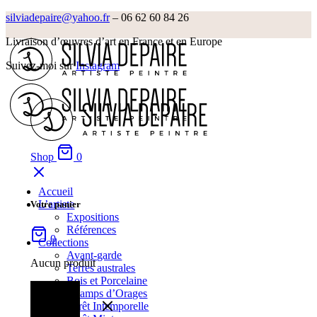
silviadepaire@yahoo.fr
– 06 62 60 84 26‬
Livraison d’œuvres d’art en France et en Europe
Suivez-moi sur
Instagram
Shop
0
Accueil
L’artiste
Votre panier
Expositions
Références
0
Collections
Avant-garde
Aucun produit
Terres australes
Bois et Porcelaine
Champs d’Orages
Forêt Intemporelle