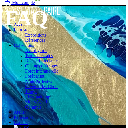
Mon compte
FAQ
Accueil
L’artiste
Expositions
Références
Collections
Avant-garde
Terres australes
Bois et Porcelaine
Champs d’Orages
Forêt Intemporelle
Forêt Mint
Nuits Ardentes
Saveurs des Chefs
Tango
Flow painting
Mur végétal
Gemmes
Atelier
Partenariat
Contact