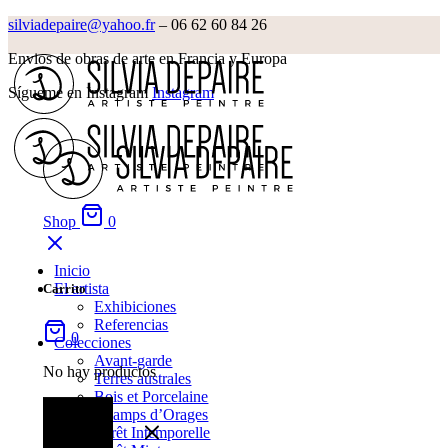
silviadepaire@yahoo.fr
– 06 62 60 84 26‬
Envios de obras de arte en Francia y Europa
Sígueme en Instagram
Instagram
Shop
0
Inicio
El artista
Carrito
Exhibiciones
Referencias
0
Colecciones
Avant-garde
No hay productos
Terres australes
Bois et Porcelaine
Champs d’Orages
Forêt Intemporelle