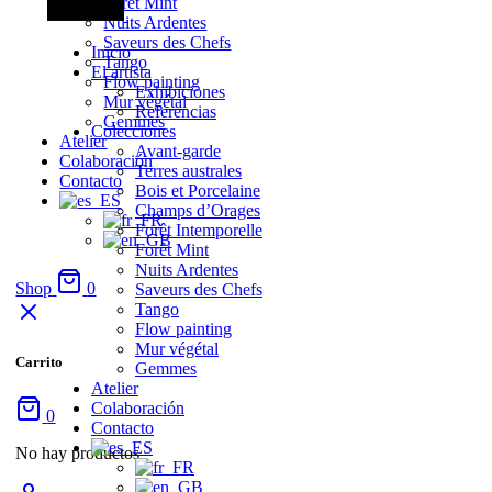
Forêt Mint
Nuits Ardentes
Saveurs des Chefs
Inicio
Tango
El artista
Flow painting
Exhibiciones
Mur végétal
Referencias
Gemmes
Colecciones
Atelier
Avant-garde
Colaboración
Terres australes
Contacto
Bois et Porcelaine
Champs d’Orages
Forêt Intemporelle
Forêt Mint
Nuits Ardentes
Shop
0
Saveurs des Chefs
Tango
Flow painting
Mur végétal
Carrito
Gemmes
Atelier
Colaboración
0
Contacto
No hay productos