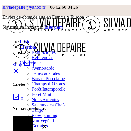
silviadepaire@yahoo.fr
– 06 62 60 84 26‬
Envios de obras de arte en Francia y Europa
Sígueme en Instagram
Instagram
Inicio
El artista
Exhibiciones
Referencias
Colecciones
Shop
0
Avant-garde
Terres australes
Bois et Porcelaine
Champs d’Orages
Carrito
Forêt Intemporelle
Forêt Mint
0
Nuits Ardentes
Saveurs des Chefs
No hay productos
Tango
Flow painting
Mur végétal
Gemmes