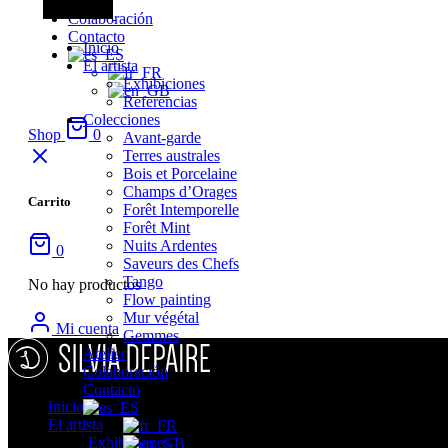
Atelier
Colaboración
Contacto
Inicio
El artista
Exhibiciones
Referencias
Colecciones
Shop
0
Avant-garde
Terres australes
Bois et Porcelaine
Champs d’Orages
Carrito
Forêt Intemporelle
Forêt Mint
Nuits Ardentes
0
Saveurs des Chefs
Tango
No hay productos
Flow painting
Mur végétal
Mi cuenta
Gemmes
Atelier
Colaboración
Contacto
Inicio
El artista
Exhibiciones