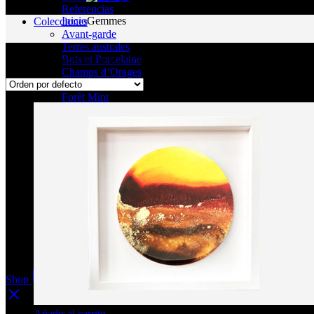
Referencias
Inicio
Gemmes
Colecciones
Avant-garde
Terres australes
Bois et Porcelaine
Mostrando todos los resultados 8
Champs d’Orages
Forêt Intemporelle
Forêt Mint
Nuits Ardentes
Saveurs des Chefs
Tango
Flow painting
Mur végétal
Gemmes
Atelier
Colaboración
Contacto
Shop
0
Añadir al carrito