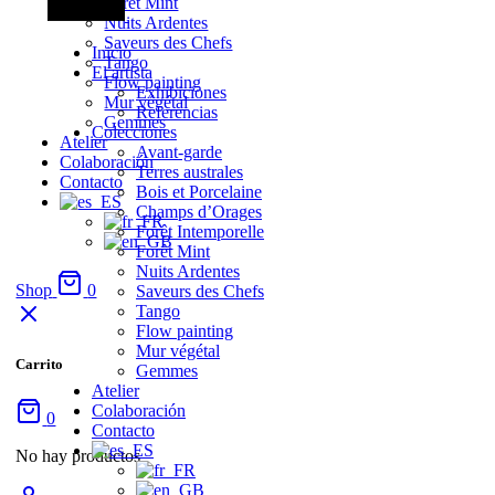
Forêt Mint
Nuits Ardentes
Saveurs des Chefs
Inicio
Tango
El artista
Flow painting
Exhibiciones
Mur végétal
Referencias
Gemmes
Colecciones
Atelier
Avant-garde
Colaboración
Terres australes
Contacto
Bois et Porcelaine
Champs d’Orages
Forêt Intemporelle
Forêt Mint
Nuits Ardentes
Shop
0
Saveurs des Chefs
Tango
Flow painting
Mur végétal
Carrito
Gemmes
Atelier
Colaboración
0
Contacto
No hay productos