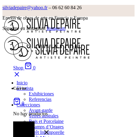
silviadepaire@yahoo.fr
– 06 62 60 84 26‬
Envios de obras de arte en Francia y Europa
Sígueme en Instagram
Instagram
Shop
0
Inicio
El artista
Carrito
Exhibiciones
Referencias
0
Colecciones
Avant-garde
No hay productos
Terres australes
Bois et Porcelaine
Champs d’Orages
Forêt Intemporelle