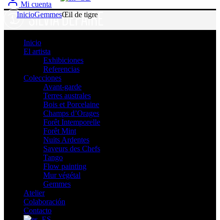
Mi cuenta
Inicio
Gemmes
Œil de tigre
Inicio
El artista
Exhibiciones
Referencias
Colecciones
Avant-garde
Terres australes
Bois et Porcelaine
Champs d’Orages
Forêt Intemporelle
Forêt Mint
Nuits Ardentes
Saveurs des Chefs
Tango
Flow painting
Mur végétal
Gemmes
Atelier
Colaboración
Contacto