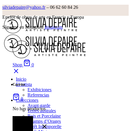
silviadepaire@yahoo.fr
– 06 62 60 84 26‬
Envios de obras de arte en Francia y Europa
Sígueme en Instagram
Instagram
Shop
0
Inicio
El artista
Carrito
Exhibiciones
Referencias
0
Colecciones
Avant-garde
No hay productos
Terres australes
Bois et Porcelaine
Champs d’Orages
Forêt Intemporelle