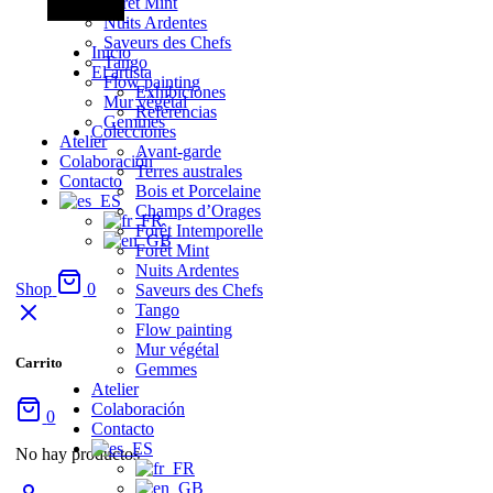
Forêt Mint
Nuits Ardentes
Saveurs des Chefs
Inicio
Tango
El artista
Flow painting
Exhibiciones
Mur végétal
Referencias
Gemmes
Colecciones
Atelier
Avant-garde
Colaboración
Terres australes
Contacto
Bois et Porcelaine
Champs d’Orages
Forêt Intemporelle
Forêt Mint
Nuits Ardentes
Shop
0
Saveurs des Chefs
Tango
Flow painting
Mur végétal
Carrito
Gemmes
Atelier
Colaboración
0
Contacto
No hay productos