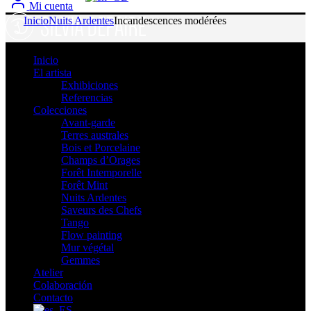
Mi cuenta
Inicio
Nuits Ardentes
Incandescences modérées
Inicio
El artista
Exhibiciones
Referencias
Colecciones
Avant-garde
Terres australes
Bois et Porcelaine
Champs d’Orages
Forêt Intemporelle
Forêt Mint
Nuits Ardentes
Saveurs des Chefs
Tango
Flow painting
Mur végétal
Gemmes
Atelier
Colaboración
Contacto