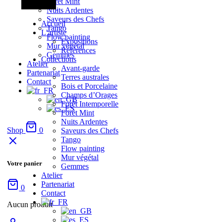
Forêt Mint
Nuits Ardentes
Saveurs des Chefs
Accueil
Tango
L’artiste
Flow painting
Expositions
Mur végétal
Références
Gemmes
Collections
Atelier
Avant-garde
Partenariat
Terres australes
Contact
Bois et Porcelaine
Champs d’Orages
Forêt Intemporelle
Forêt Mint
Nuits Ardentes
Shop
0
Saveurs des Chefs
Tango
Flow painting
Mur végétal
Votre panier
Gemmes
Atelier
Partenariat
0
Contact
Aucun produit