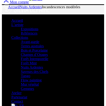
Mon compte
Accueil
Nuits Ardentes
Incandescences modérées
Accueil
L’artiste
Expositions
Références
Collections
Avant-garde
Terres australes
Bois et Porcelaine
Champs d’Orages
Forêt Intemporelle
Forêt Mint
Nuits Ardentes
Saveurs des Chefs
Tango
Flow painting
Mur végétal
Gemmes
Atelier
Partenariat
Contact