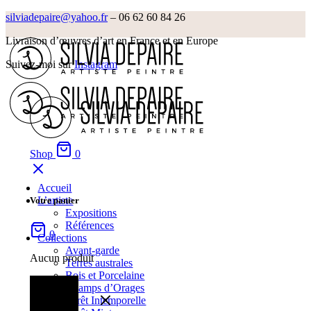
silviadepaire@yahoo.fr
– 06 62 60 84 26‬
Livraison d’œuvres d’art en France et en Europe
Suivez-moi sur
Instagram
Shop
0
Accueil
L’artiste
Votre panier
Expositions
Références
0
Collections
Avant-garde
Aucun produit
Terres australes
Bois et Porcelaine
Champs d’Orages
Forêt Intemporelle