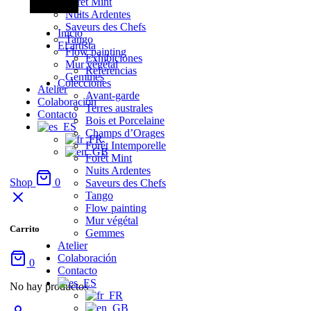
Forêt Mint
Nuits Ardentes
Saveurs des Chefs
Inicio
Tango
El artista
Flow painting
Exhibiciones
Mur végétal
Referencias
Gemmes
Colecciones
Atelier
Avant-garde
Colaboración
Terres australes
Contacto
Bois et Porcelaine
Champs d’Orages
Forêt Intemporelle
Forêt Mint
Nuits Ardentes
Shop
0
Saveurs des Chefs
Tango
Flow painting
Mur végétal
Carrito
Gemmes
Atelier
Colaboración
0
Contacto
No hay productos