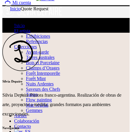
Mi cuenta
Inicio
Quote Request
[gpls_woo_rfq_get_cart_sc]
Inicio
El artista
Exhibiciones
Referencias
Colecciones
Avant-garde
Terres australes
Bois et Porcelaine
Champs d’Orages
Forêt Intemporelle
Forêt Mint
Silvia Depaire
Nuits Ardentes
Saveurs des Chefs
Tango
Silvia Depaire Pintora franco-argentina. Realización de obras de
Flow painting
arte, proyectos a medida, grandes formatos para ambientes
Mur végétal
Gemmes
excepcionales.
Atelier
Colaboración
Contacto
Navegación