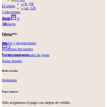
El artista
Colecciones
Atelier
Shop
0
Contacto
Enlaces útiles
Carrito
Envíos y devoluciones
0
Preguntas frecuentes
No hay productos
Condiciones generales de venta
Notas legales
Redes sociales
Instagram
Pagos seguros
Sólo aceptamos el pago con tarjeta de crédito.