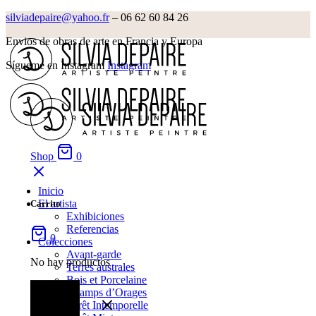
silviadepaire@yahoo.fr
– 06 62 60 84 26‬
Envios de obras de arte en Francia y Europa
Sígueme en Instagram
Instagram
Shop
0
Inicio
El artista
Carrito
Exhibiciones
Referencias
0
Colecciones
Avant-garde
No hay productos
Terres australes
Bois et Porcelaine
Champs d’Orages
Forêt Intemporelle