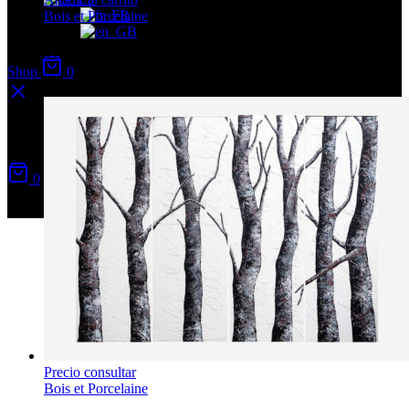
Bois et Porcelaine
Boulots acidulés sur terre blanche
Shop
0
Precio:
1200,00
€
Carrito
0
No hay productos
Precio consultar
Bois et Porcelaine