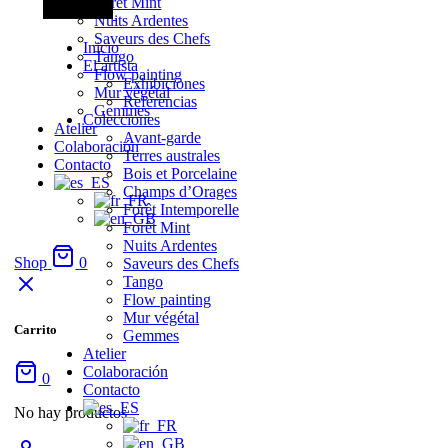
Forêt Mint
Nuits Ardentes
Saveurs des Chefs
Inicio
Tango
El artista
Flow painting
Exhibiciones
Mur végétal
Referencias
Gemmes
Colecciones
Atelier
Avant-garde
Colaboración
Terres australes
Contacto
Bois et Porcelaine
Champs d’Orages
Forêt Intemporelle
Forêt Mint
Nuits Ardentes
Shop
0
Saveurs des Chefs
Tango
Flow painting
Mur végétal
Carrito
Gemmes
Atelier
Colaboración
0
Contacto
No hay productos