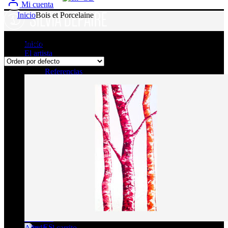
Mi cuenta
Inicio
Bois et Porcelaine
Mostrando todos los resultados 4
Inicio
El artista
Exhibiciones
Referencias
Colecciones
Avant-garde
Terres australes
Bois et Porcelaine
Champs d’Orages
Forêt Intemporelle
Forêt Mint
Nuits Ardentes
Saveurs des Chefs
Tango
Flow painting
Mur végétal
Gemmes
Atelier
Colaboración
Contacto
Añadir al carrito