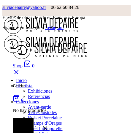
silviadepaire@yahoo.fr
– 06 62 60 84 26‬
Envios de obras de arte en Francia y Europa
Sígueme en Instagram
Instagram
Shop
0
Inicio
El artista
Carrito
Exhibiciones
Referencias
0
Colecciones
Avant-garde
No hay productos
Terres australes
Bois et Porcelaine
Champs d’Orages
Forêt Intemporelle