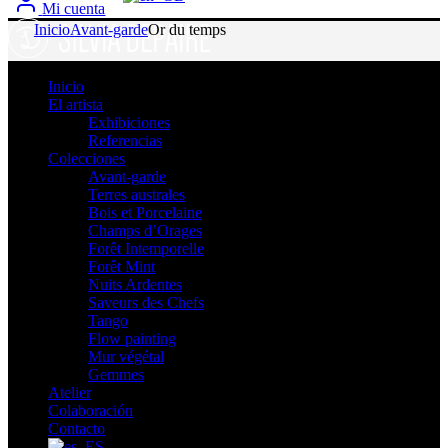
Mi cuenta
Inicio
Avant-garde
Or du temps
Inicio
El artista
Exhibiciones
Referencias
Colecciones
Avant-garde
Terres australes
Bois et Porcelaine
Champs d’Orages
Forêt Intemporelle
Forêt Mint
Nuits Ardentes
Saveurs des Chefs
Tango
Flow painting
Mur végétal
Gemmes
Atelier
Colaboración
Contacto