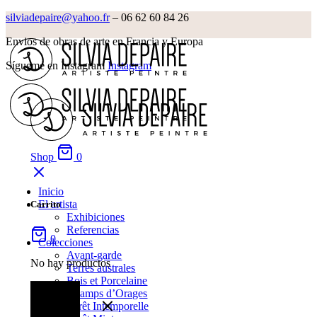
silviadepaire@yahoo.fr
– 06 62 60 84 26‬
Envios de obras de arte en Francia y Europa
Sígueme en Instagram
Instagram
Shop
0
Inicio
El artista
Carrito
Exhibiciones
Referencias
0
Colecciones
Avant-garde
No hay productos
Terres australes
Bois et Porcelaine
Champs d’Orages
Forêt Intemporelle