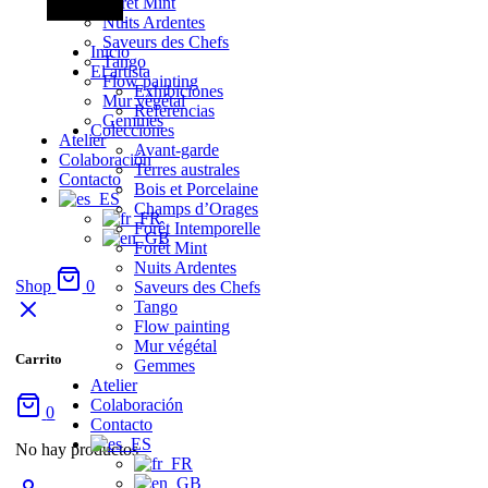
Forêt Mint
Nuits Ardentes
Saveurs des Chefs
Inicio
Tango
El artista
Flow painting
Exhibiciones
Mur végétal
Referencias
Gemmes
Colecciones
Atelier
Avant-garde
Colaboración
Terres australes
Contacto
Bois et Porcelaine
Champs d’Orages
Forêt Intemporelle
Forêt Mint
Nuits Ardentes
Shop
0
Saveurs des Chefs
Tango
Flow painting
Mur végétal
Carrito
Gemmes
Atelier
Colaboración
0
Contacto
No hay productos