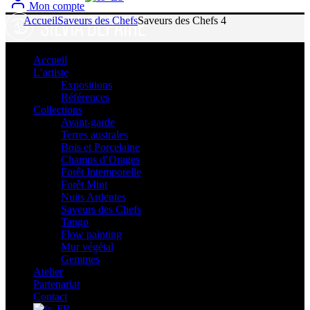
Mon compte
Accueil
Saveurs des Chefs
Saveurs des Chefs 4
Accueil
L’artiste
Expositions
Références
Collections
Avant-garde
Terres australes
Bois et Porcelaine
Champs d’Orages
Forêt Intemporelle
Forêt Mint
Nuits Ardentes
Saveurs des Chefs
Tango
Flow painting
Mur végétal
Gemmes
Atelier
Partenariat
Contact