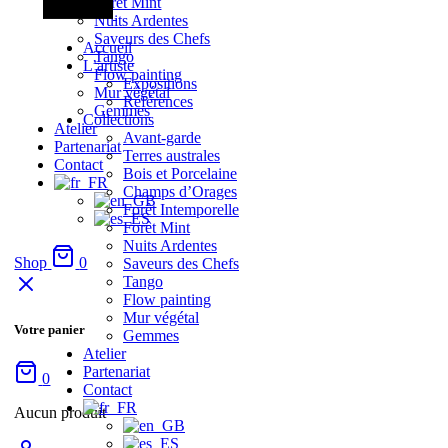
Forêt Mint
Nuits Ardentes
Saveurs des Chefs
Accueil
Tango
L’artiste
Flow painting
Expositions
Mur végétal
Références
Gemmes
Collections
Atelier
Avant-garde
Partenariat
Terres australes
Contact
Bois et Porcelaine
Champs d’Orages
Forêt Intemporelle
Forêt Mint
Nuits Ardentes
Shop
0
Saveurs des Chefs
Tango
Flow painting
Mur végétal
Votre panier
Gemmes
Atelier
Partenariat
0
Contact
Aucun produit