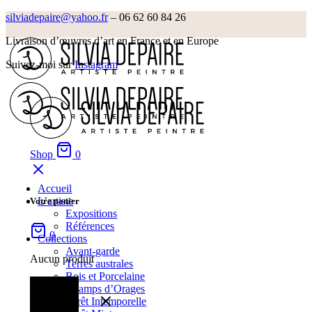
silviadepaire@yahoo.fr
– 06 62 60 84 26‬
Livraison d’œuvres d’art en France et en Europe
Suivez-moi sur
Instagram
Shop
0
Accueil
L’artiste
Votre panier
Expositions
Références
0
Collections
Avant-garde
Aucun produit
Terres australes
Bois et Porcelaine
Champs d’Orages
Forêt Intemporelle